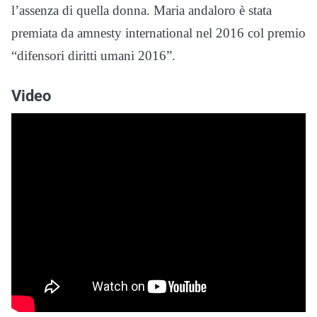
l’assenza di quella donna. Maria andaloro è stata
premiata da amnesty international nel 2016 col premio
“difensori diritti umani 2016”.
Video