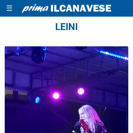
☰
LEINI