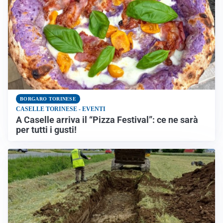
BORGARO TORINESE
CASELLE TORINESE - EVENTI
A Caselle arriva il “Pizza Festival”: ce ne sarà
per tutti i gusti!