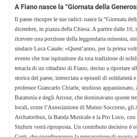
A Fiano nasce la “Giornata della Generos
Il paese riscopre le sue radici: nasce la “Giornata d
dicembre, in piazza della Chiesa. A partire dalle 10, 
ricevere una porzione della leggendaria minestra, sim
sindaco Luca Casale: «Quest’anno, per la prima volta,
evento che trae ispirazione da una tradizione di solid
tenacia di un cittadino di Fiano, deciso a riportare a
storica del paese, intrecciata a episodi di solidarietà
professor Giancarlo Chiarle, studioso appassionato, a
Baratonia e degli Arcour, che dominavano queste terre
locali, come l’Associazione di Mutuo Soccorso, gli Al
Archatoribus, la Banda Musicale e la Pro Loco, con i
Stufurn verrà riproposta. Un contributo decisivo è o
Curti, che coordineranno la preparazione di questa a