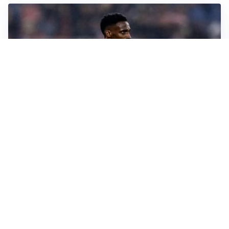
SI AVVICINA
Juve-Lucumí, fiducia in crescita: pronta una nuova
offerta
LA VOCE
Napoli, spunta Gabriel Jesus: tutto dipende da Lukaku
LA NUOVA ITALIA
Italia, ufficiale lo staff di Mancini: c’è anche Bonucci