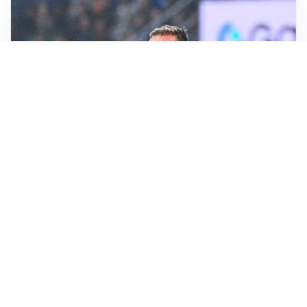
CALCIOMERCATO
Inter, Frattesi blocca il mercato nerazzurro: la
situazione
SERIE A
Roma, troppi gol subiti: Gasp deve lavorare in difesa
SERIE A
Milan, quanto lavoro per Amorim: il campo parla
chiaro