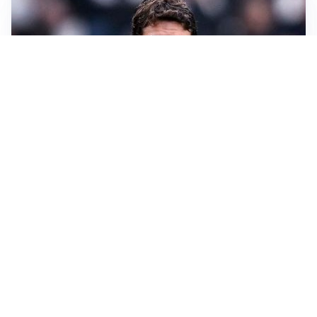
LONTANO DALL'ITALIA
Vlahovic, rebus futuro: Besiktas e Atletico si
contendono il serbo
TENSIONE NELL'ARIA
Roma, il caso Gasperini e il rebus del trequartista
LE PAROLE