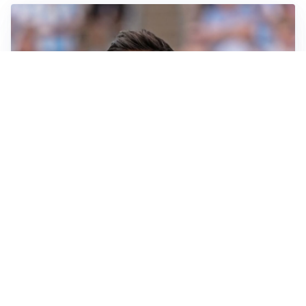
IL NOME NUOVO
Napoli, Musso resta un’opzione per la porta
TITOLARE IN CAMPIONATO
Inter, tocca a Pio Esposito: Chivu gli affida l’attacco
LE PAROLE
Spalletti prepara la Juve: “Con l’Inter servirà essere
squadra”