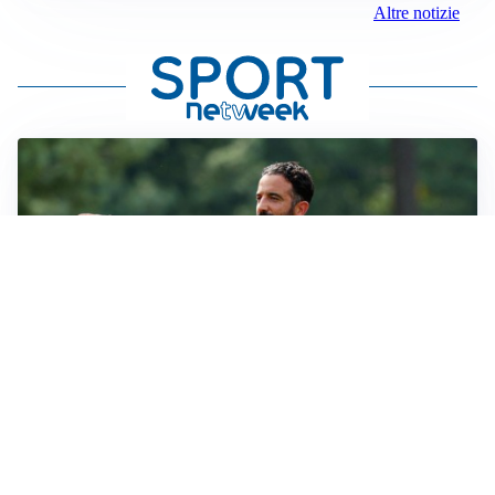
Altre notizie
LE PAROLE
Milan, Amorim: “Sapevamo delle difficoltà, faremo
delle scelte”