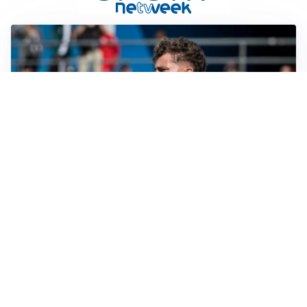
CALCIOMERCATO
Cagliari, il caso Esposito continua. Intanto arriva
Maldini
CALCIOMERCATO
Napoli, il solito Lukaku: non si presenta in ritiro, è