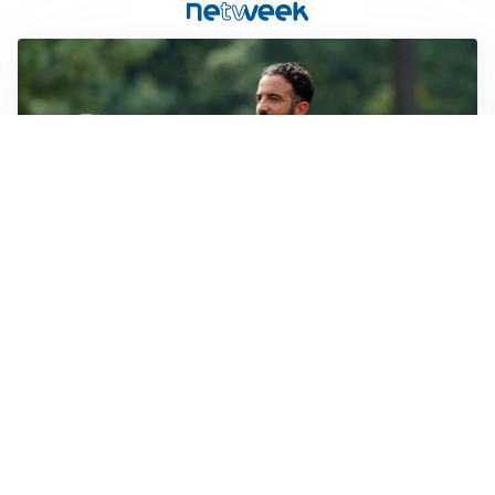
LE PAROLE
Milan, Amorim: “Sapevamo delle difficoltà, faremo
delle scelte”
LE PAROLE
Juventus, Spalletti soddisfatto: “I nuovi? Li ho visti
molto bene”