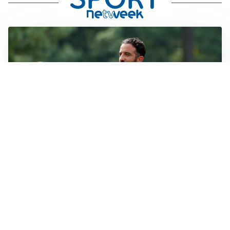
LE PAROLE
Milan, Amorim: “Sapevamo delle difficoltà, faremo
delle scelte”
LE PAROLE
Juventus, Spalletti soddisfatto: “I nuovi? Li ho visti
molto bene”