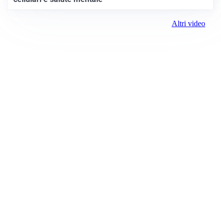
Altri video
Prima il Canavese
Registrazione tribunale:
Ivrea 2997/2021 11/25/2021
ROC:
15381
Direttore responsabile:
Piera Savio
Editore: