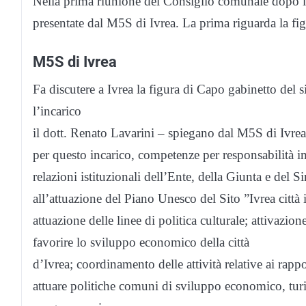
Nella prima riunione del Consiglio comunale dopo la 
presentate dal M5S di Ivrea. La prima riguarda la f
M5S di Ivrea
Fa discutere a Ivrea la figura di Capo gabinetto del 
l’incarico
il dott. Renato Lavarini – spiegano dal M5S di Ivrea
per questo incarico, competenze per responsabilità 
relazioni istituzionali dell’Ente, della Giunta e del S
all’attuazione del Piano Unesco del Sito ”Ivrea città 
attuazione delle linee di politica culturale; attivazio
favorire lo sviluppo economico della città
d’Ivrea; coordinamento delle attività relative ai rapport
attuare politiche comuni di sviluppo economico, turis