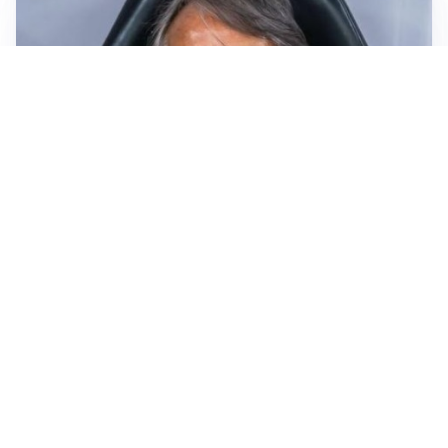
LA NUOVA ITALIA
Italia, ufficiale lo staff di Mancini: c’è anche Bonucci
I RITORNI
Inter, tornano Lautaro e Thuram: c’è anche Stones
OBIETTIVO CHE SI ALLONTANA
Inter-Romero, l’Atletico accelera: i nerazzurri restano
in attesa