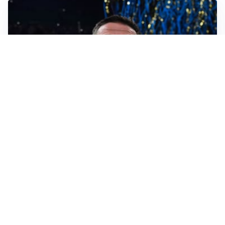
AMICHEVOLI
Inter, Chivu soddisfatto: “Buona prova, non esistono
gerarchie”
AMICHEVOLI