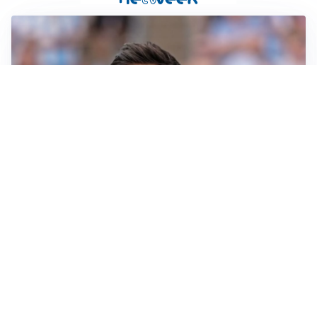
IL NOME NUOVO
Napoli, Musso resta un’opzione per la porta
TITOLARE IN CAMPIONATO
Inter, tocca a Pio Esposito: Chivu gli affida l’attacco
LE PAROLE
Spalletti prepara la Juve: “Con l’Inter servirà essere