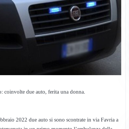
: coinvolte due auto, ferita una donna.
bbraio 2022 due auto si sono scontrate in via Favria a
è intervenuta in un primo momento l’ambulanza della