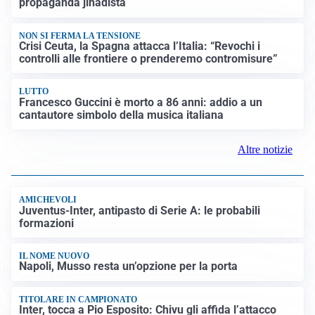
FRIZIONI TRA PAESI
Strage di Crans-Montana, la Svizzera nega all’Italia la
parte civile: Roma presenta ricorso
INDAGINE DIGOS
Terrorismo, arrestato 16enne comasco: accusato di
propaganda jihadista
NON SI FERMA LA TENSIONE
Crisi Ceuta, la Spagna attacca l’Italia: “Revochi i
controlli alle frontiere o prenderemo contromisure”
LUTTO
Francesco Guccini è morto a 86 anni: addio a un