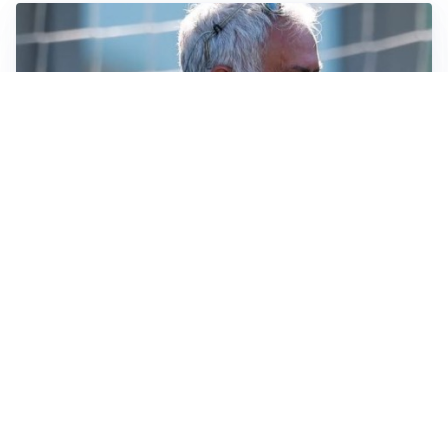
LA NOVITÀ
Le regole di Mourinho al Real
MERCATO JUVE
La Juventus vuole Suzuki, ma il Psg è avanti
CALCIOMERCATO
Inter, Frattesi blocca il mercato nerazzurro: la
situazione