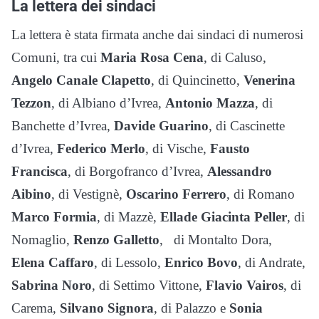
La lettera dei sindaci
La lettera è stata firmata anche dai sindaci di numerosi
Comuni, tra cui
Maria Rosa Cena
, di Caluso,
Angelo Canale Clapetto
, di Quincinetto,
Venerina
Tezzon
, di Albiano d’Ivrea,
Antonio Mazza
, di
Banchette d’Ivrea,
Davide Guarino
, di Cascinette
d’Ivrea,
Federico Merlo
, di Vische,
Fausto
Francisca
, di Borgofranco d’Ivrea,
Alessandro
Aibino
, di Vestignè,
Oscarino Ferrero
, di Romano
Marco Formia
, di Mazzè,
Ellade Giacinta Peller
, di
Nomaglio,
Renzo Galletto
, di Montalto Dora,
Elena Caffaro
, di Lessolo,
Enrico Bovo
, di Andrate,
Sabrina Noro
, di Settimo Vittone,
Flavio Vairos
, di
Carema,
Silvano Signora
, di Palazzo e
Sonia