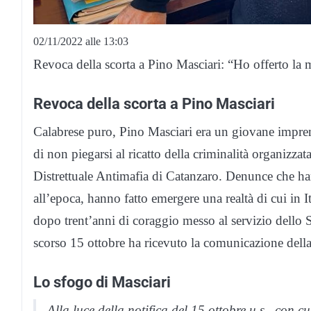
02/11/2022 alle 13:03
Revoca della scorta a Pino Masciari: “Ho offerto la mi
Revoca della scorta a Pino Masciari
Calabrese puro, Pino Masciari era un giovane imprend
di non piegarsi al ricatto della criminalità organizzat
Distrettuale Antimafia di Catanzaro. Denunce che ha
all’epoca, hanno fatto emergere una realtà di cui in 
dopo trent’anni di coraggio messo al servizio dello St
scorso 15 ottobre ha ricevuto la comunicazione della
Lo sfogo di Masciari
Alla luce della notifica del 15 ottobre u.s., con c