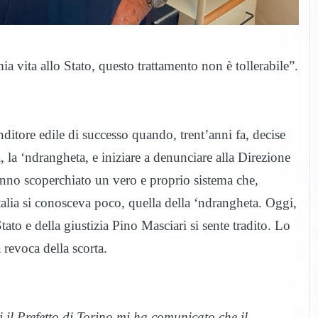
a vita allo Stato, questo trattamento non è tollerabile”.
itore edile di successo quando, trent’anni fa, decise
a, la ‘ndrangheta, e iniziare a denunciare alla Direzione
nno scoperchiato un vero e proprio sistema che,
Italia si conosceva poco, quella della ‘ndrangheta. Oggi,
ato e della giustizia Pino Masciari si sente tradito. Lo
 revoca della scorta.
ui il Prefetto di Torino mi ha comunicato che il