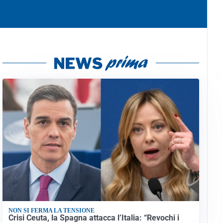
NON SI FERMA LA TENSIONE
Crisi Ceuta, la Spagna attacca l’Italia: “Revochi i