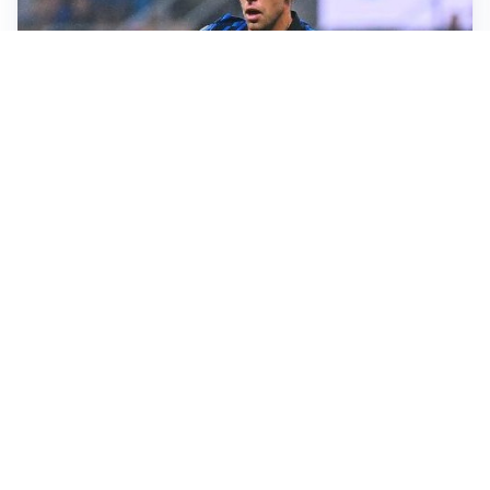
CALCIOMERCATO
Inter, Frattesi blocca il mercato nerazzurro: la
situazione
SERIE A
Roma, troppi gol subiti: Gasp deve lavorare in difesa
SERIE A
Milan, quanto lavoro per Amorim: il campo parla
chiaro