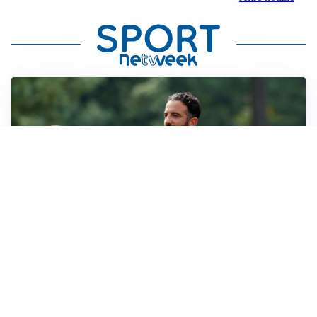
LE PAROLE
Amorim: “Il Milan deve puntare allo scudetto”