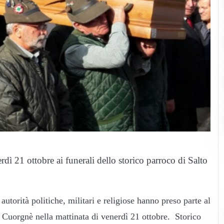
ì 21 ottobre ai funerali dello storico parroco di Salto
autorità politiche, militari e religiose hanno preso parte al
a Cuorgnè nella mattinata di venerdì 21 ottobre. Storico