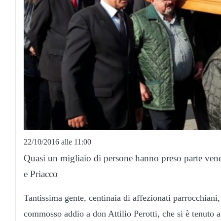
22/10/2016 alle 11:00
Quasi un migliaio di persone hanno preso parte venerd
e Priacco
Tantissima gente, centinaia di affezionati parrocchiani, 
commosso addio a don Attilio Perotti, che si è tenuto 