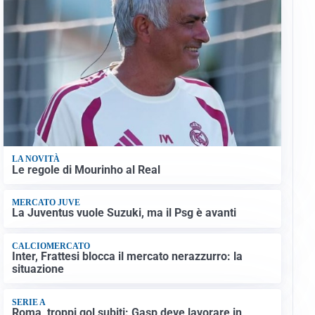
LA NOVITÀ
Le regole di Mourinho al Real
MERCATO JUVE
La Juventus vuole Suzuki, ma il Psg è avanti
CALCIOMERCATO
Inter, Frattesi blocca il mercato nerazzurro: la
situazione
SERIE A
Roma, troppi gol subiti: Gasp deve lavorare in