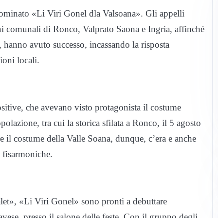
nominato «Li Viri Gonel dla Valsoana». Gli appelli
oni comunali di Ronco, Valprato Saona e Ingria, affinché
o, hanno avuto successo, incassando la risposta
ioni locali.
ositive, che avevano visto protagonista il costume
olazione, tra cui la storica sfilata a Ronco, il 5 agosto
e il costume della Valle Soana, dunque, c’era e anche
e fisarmoniche.
alet», «Li Viri Gonel» sono pronti a debuttare
ese, presso il salone delle feste. Con il gruppo degli