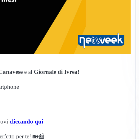
 Canavese
e al
Giornale di Ivrea!
artphone
trovi
cliccando qui
erfetto per te! 🏡📰