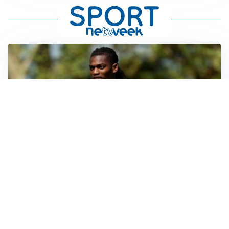
AMICHEVOLI
Milan, altro test per Amorim: le possibili scelte per il
Chelsea
AMICHEVOLI