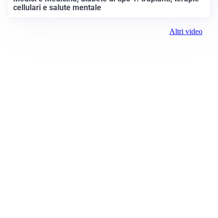
cellulari e salute mentale
Altri video
Prima il Canavese
Registrazione tribunale:
Ivrea 2997/2021 11/25/2021
ROC:
15381
Direttore responsabile: