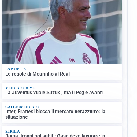
LA NOVITÀ
Le regole di Mourinho al Real
MERCATO JUVE
La Juventus vuole Suzuki, ma il Psg è avanti
CALCIOMERCATO
Inter, Frattesi blocca il mercato nerazzurro: la
situazione
SERIE A
Roma, troppi gol subiti: Gasp deve lavorare in