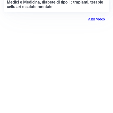
Medici e Medicina, diabete di tipo 1: trapianti, terapie
cellulari e salute mentale
Altri video
Prima il Canavese
Registrazione tribunale:
Ivrea 2997/2021 11/25/2021
ROC:
15381
Direttore responsabile:
Piera Savio
Editore: