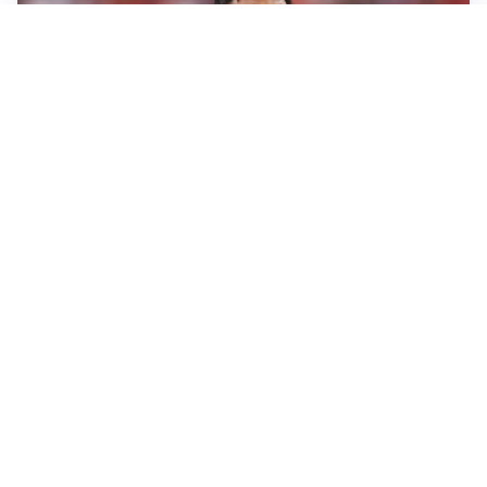
AFFARE IN CHIUSURA
Barcellona, colpo Rodri: battuto il Real Madrid
MOTIVATO
Douglas Luiz dice no all’Everton e punta sulla
Juventus
RIENTRO A RILENTO
Alcaraz, US Open lontano: la corsa contro il tempo
continua
RINNOVO VICINO