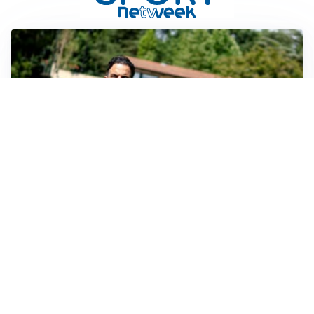
SERIE A
Milan, quanto lavoro per Amorim: il campo parla
chiaro