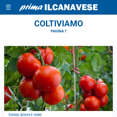
☰
COLTIVIAMO
PAGINA 7
TONDI, ROSSI E SODI