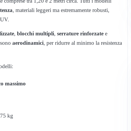
e comprese tra 1,20 e 2 metri circa. Tutti i modelli
stenza
, materiali leggeri ma estremamente robusti,
i UV.
lizzate
,
blocchi multipli
,
serrature rinforzate
e
i sono
aerodinamici
, per ridurre al minimo la resistenza
delli:
co massimo
75 kg