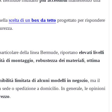
box Bermude risultano
più accessibili
mantenendo una
nella
scelta di un
box da tetto
progettato per rispondere
curezza.
particolare della linea Bermude, riportano
elevati livelli
lità di montaggio
,
robustezza dei materiali
,
ottima
ibilità limitata di alcuni modelli in negozio
, ma il
 in sede o spedizione a domicilio. In generale, le opinioni
rezzo
.