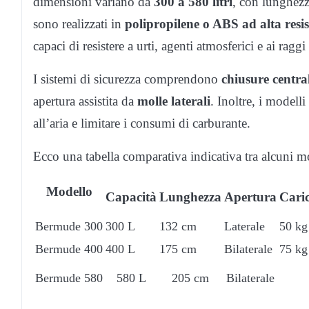
dimensioni variano da
300 a 580 litri
, con lunghezz
sono realizzati in
polipropilene o ABS ad alta resi
capaci di resistere a urti, agenti atmosferici e ai ragg
I sistemi di sicurezza comprendono
chiusure centra
apertura assistita da
molle laterali
. Inoltre, i modell
all’aria e limitare i consumi di carburante.
Ecco una tabella comparativa indicativa tra alcuni mo
Modello
Capacità
Lunghezza
Apertura
Cari
Bermude 300
300 L
132 cm
Laterale
50 kg
Bermude 400
400 L
175 cm
Bilaterale
75 kg
Bermude 580
580 L
205 cm
Bilaterale