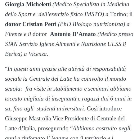
Giorgia Micheletti
(Medico Specialista in Medicina
dello Sport e dell’esercizio fisico IMSTO) a
Torino
; il
dottor Cristian Petri
(PhD Biologo nutrizionista) a
Firenze
e il
dottor
Antonio D’Amato
(
Medico presso
SIAN Servizio Igiene Alimenti e Nutrizione ULSS 8
Berica) a
Vicenza
.
“
In questi anni grazie alle attività di responsabilità
sociale la Centrale del Latte ha coinvolto il mondo
scuola:
fra visite in stabilimento e seminari abbiamo
toccato migliaia di insegnanti e ragazzi dai 6 anni in
su, fino agli
studenti universitari.
Così introduce
Giuseppe Mastrolia Vice Presidente di Centrale del
Latte d’Italia, proseguendo “
Abbiamo costruito negli
anni e rinforzato il legame con il territorio e i