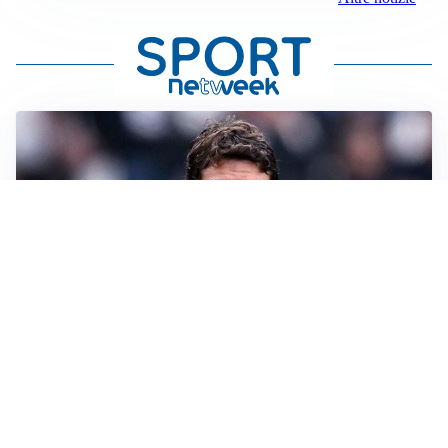
LA SVOLTA
Il Besiktas conferma: “Stiamo lavorando e parlando