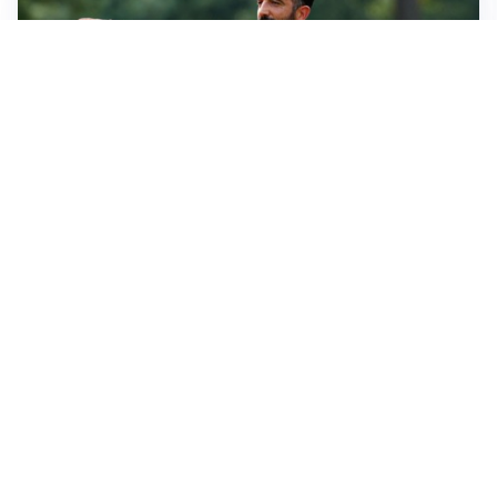
LE PAROLE
Amorim: “Il Milan deve puntare allo scudetto”
LE PAROLE
Bremer giura fedeltà: “Non ho mai chiesto di lasciare
la Juve”
IN DUBBIO
Sinner, ginocchio sotto osservazione: Cincinnati resta
in dubbio
AFFARE IN CHIUSURA