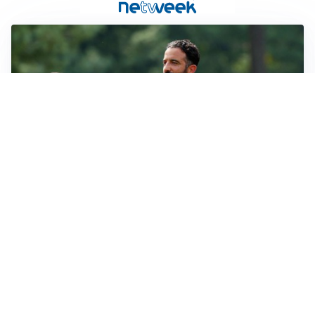
LE PAROLE
Milan, Amorim: “Sapevamo delle difficoltà, faremo
delle scelte”
LE PAROLE
Juventus, Spalletti soddisfatto: “I nuovi? Li ho visti
molto bene”