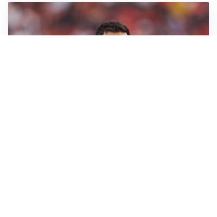
AFFARE IN CHIUSURA
Barcellona, colpo Rodri: battuto il Real Madrid
MOTIVATO
Douglas Luiz dice no all’Everton e punta sulla
Juventus
RIENTRO A RILENTO
Alcaraz, US Open lontano: la corsa contro il tempo