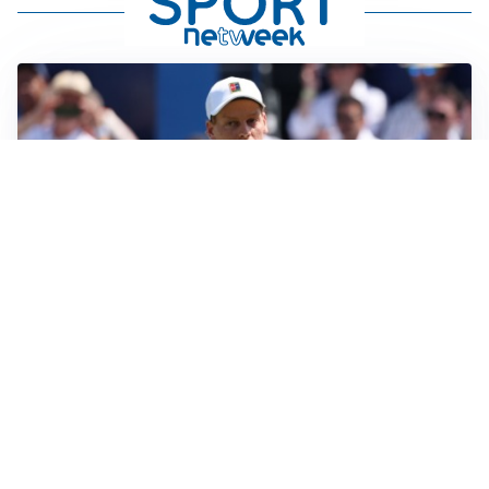
LA NOVITÀ
Sinner pensa a una nuova visita medica
LE PAROLE
Pjanic garantisce per Alajbegovic: “Può diventare un
campione”