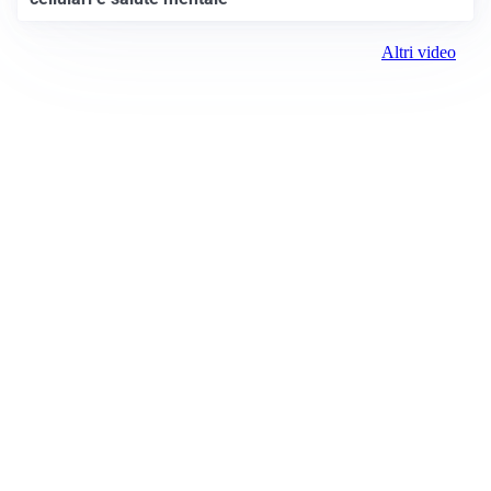
Altri video
Prima il Canavese
Registrazione tribunale:
Ivrea 2997/2021 11/25/2021
ROC:
15381
Direttore responsabile:
Piera Savio
Editore: