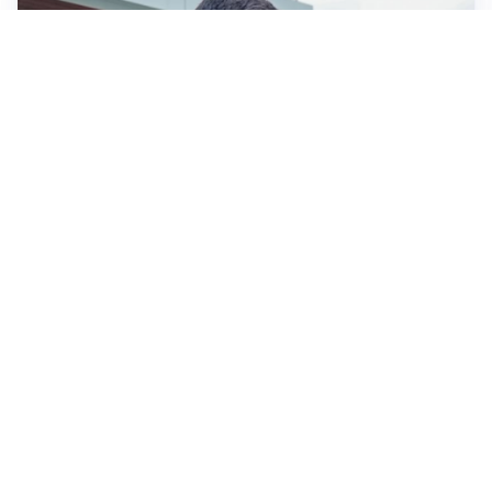
OBIETTIVO CHE SI ALLONTANA
Inter-Romero, l’Atletico accelera: i nerazzurri restano
in attesa
L'OPPORTUNITÀ
Juventus, occasione Trubin: il Benfica apre alla
cessione?
LE PAROLE
Amorim: “Il Milan deve puntare allo scudetto”
LE PAROLE