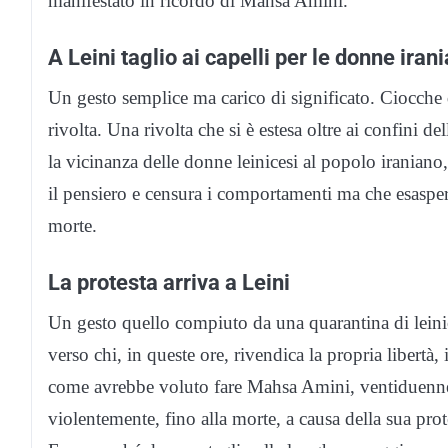
manifestato in ricordo di Mahsa Amini.
A Leini taglio ai capelli per le donne iran
Un gesto semplice ma carico di significato. Ciocche d
rivolta. Una rivolta che si è estesa oltre ai confini d
la vicinanza delle donne leinicesi al popolo iraniano
il pensiero e censura i comportamenti ma che esasper
morte.
La protesta arriva a Leini
Un gesto quello compiuto da una quarantina di leinic
verso chi, in queste ore, rivendica la propria libertà, 
come avrebbe voluto fare Mahsa Amini, ventiduenne a
violentemente, fino alla morte, a causa della sua prote