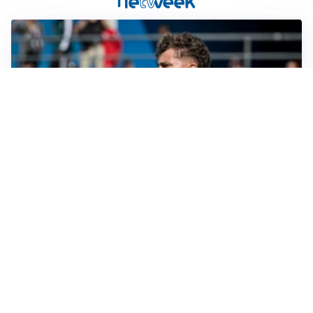
CALCIOMERCATO
Cagliari, il caso Esposito continua. Intanto arriva
Maldini
CALCIOMERCATO
Napoli, il solito Lukaku: non si presenta in ritiro, è
rottura