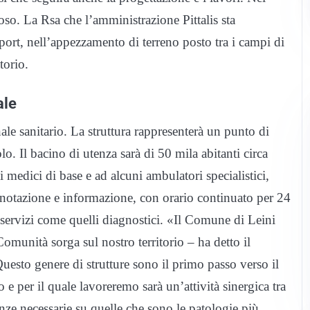
so. La Rsa che l’amministrazione Pittalis sta
Sport, nell’appezzamento di terreno posto tra i campi di
torio.
ale
e sanitario. La struttura rappresenterà un punto di
olo. Il bacino di utenza sarà di 50 mila abitanti circa
 medici di base e ad alcuni ambulatori specialistici,
renotazione e informazione, con orario continuato per 24
i servizi come quelli diagnostici. «Il Comune di Leini
Comunità sorga sul nostro territorio – ha detto il
Questo genere di strutture sono il primo passo verso il
o e per il quale lavoreremo sarà un’attività sinergica tra
ze necessarie su quelle che sono le patologie più