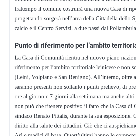
frattempo il comune costruirà una nuova Casa di ripo
progettando sorgerà nell’area della Cittadella dello 
calcio e il Centro Servizi, a due passi dal Poliambula
Punto di riferimento per l’ambito territori
La Casa di Comunità rientra nel nuovo piano nazional
riferimento per l’ambito territoriale leinicese e non s
(Leini, Volpiano e San Benigno). All’interno, oltre ai
saranno presenti non soltanto i punti prelievo, di p
ore al giorno e 7 giorni alla settimana ma anche altr
non può che ritenere positivo il fatto che la Casa di 
sindaco Renato Pittalis, durante la sua esposizione. 
diritto alla salute dei cittadini. Ciò che ci auspichiam
Asl e medici di base. Quest’ultimi hanno le competen