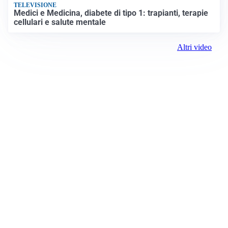
TELEVISIONE
Medici e Medicina, diabete di tipo 1: trapianti, terapie
cellulari e salute mentale
Altri video
Prima il Canavese
Registrazione tribunale:
Ivrea 2997/2021 11/25/2021
ROC:
15381
Direttore responsabile: