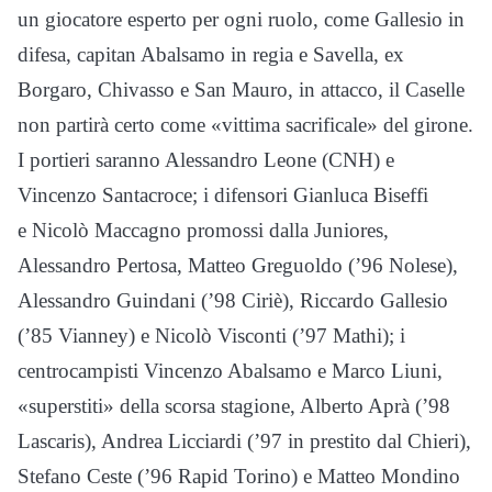
un giocatore esperto per ogni ruolo, come Gallesio in
difesa, capitan Abalsamo in regia e Savella, ex
Borgaro, Chivasso e San Mauro, in attacco, il Caselle
non partirà certo come «vittima sacrificale» del girone.
I portieri saranno Alessandro Leone (CNH) e
Vincenzo Santacroce; i difensori Gianluca Biseffi
e Nicolò Maccagno promossi dalla Juniores,
Alessandro Pertosa, Matteo Greguoldo (’96 Nolese),
Alessandro Guindani (’98 Ciriè), Riccardo Gallesio
(’85 Vianney) e Nicolò Visconti (’97 Mathi); i
centrocampisti Vincenzo Abalsamo e Marco Liuni,
«superstiti» della scorsa stagione, Alberto Aprà (’98
Lascaris), Andrea Licciardi (’97 in prestito dal Chieri),
Stefano Ceste (’96 Rapid Torino) e Matteo Mondino