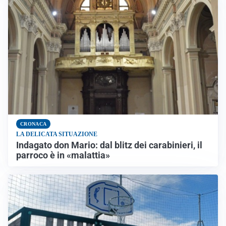
CRONACA
LA DELICATA SITUAZIONE
Indagato don Mario: dal blitz dei carabinieri, il
parroco è in «malattia»